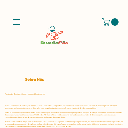
Sobre Nós
Ruculacão – O natural feito com responsabilidade e amor
A Ruculacão nasceu do cuidado genuíno com a saúde, o bem-estar e a longevidade dos cães. Desenvolvemos uma linha completa de alimentação natural cozida,
pensada para tutores que buscam uma alternativa segura, equilibrada e baseada em ciência, sem abrir mão do sabor e da qualidade.
Todos os nossos cardápios são formulados exclusivamente por uma médica-veterinária nutróloga, seguindo os princípios da nutrição baseada em evidências e alinhados
às diretrizes nutricionais internacionais da WSAVA e do NRC. Cada refeição é cuidadosamente planejada para atender cães de diferentes perfis, respeitando suas
necessidades individuais de acordo com peso, idade, condição corporal e estado clínico.
Na Ruculacão, cada formulação vai além do alimento. Nosso compromisso é garantir equilíbrio e segurança nutricional, por meio da escolha criteriosa dos ingredientes, do
processo adequado de cocção e da suplementação precisa, desenvolvida especificamente para alimentação natural cozida. Utilizamos uma suplementação completa e
hipoalergênica, livre de proteínas e leveduras, segura e bem tolerada por todos os tipos de cães.